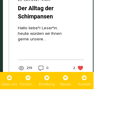
Der Alltag der
Schimpansen
Hallo liebe*r Leser*in,
heute würden wir Ihnen
gerne unsere
Schimpansen vorstellen
und darstellen wie ein
gewöhnlicher Tag für
unsere...
219
0
2
Über uns
Forschung
Erhaltung
Neues
Kontakt