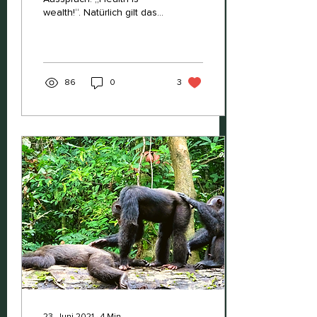
wealth!“. Natürlich gilt das
für alle Spezies, die auf
diesem Planeten leben.
Aufgrund...
86
0
3
23. Juni 2021
∙
4
Min.